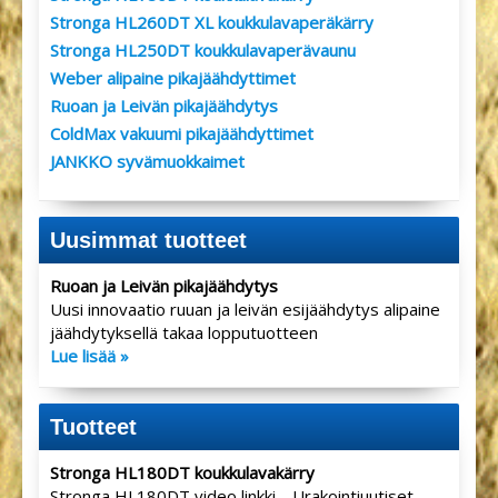
Stronga HL260DT XL koukkulavaperäkärry
Stronga HL250DT koukkulavaperävaunu
Weber alipaine pikajäähdyttimet
Ruoan ja Leivän pikajäähdytys
ColdMax vakuumi pikajäähdyttimet
JANKKO syvämuokkaimet
Uusimmat tuotteet
Ruoan ja Leivän pikajäähdytys
Uusi innovaatio ruuan ja leivän esijäähdytys alipaine
jäähdytyksellä takaa lopputuotteen
Lue lisää »
Tuotteet
Stronga HL180DT koukkulavakärry
Stronga HL180DT video linkki. Urakointiuutiset