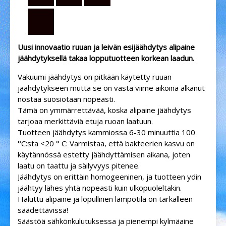
Uusi innovaatio ruuan ja leivän esijäähdytys alipaine
jäähdytyksellä takaa lopputuotteen korkean laadun.
Vakuumi jäähdytys on pitkään käytetty ruuan
jäähdytykseen mutta se on vasta viime aikoina alkanut
nostaa suosiotaan nopeasti.
Tämä on ymmärrettävää, koska alipaine jäähdytys
tarjoaa merkittäviä etuja ruoan laatuun.
Tuotteen jäähdytys kammiossa 6-30 minuuttia 100
°C:sta <20 ° C: Varmistaa, että bakteerien kasvu on
käytännössä estetty jäähdyttämisen aikana, joten
laatu on taattu ja säilyvyys pitenee.
Jäähdytys on erittäin homogeeninen, ja tuotteen ydin
jäähtyy lähes yhtä nopeasti kuin ulkopuoleltakin.
Haluttu alipaine ja lopullinen lämpötila on tarkalleen
säädettävissä!
Säästöä sähkönkulutuksessa ja pienempi kylmäaine