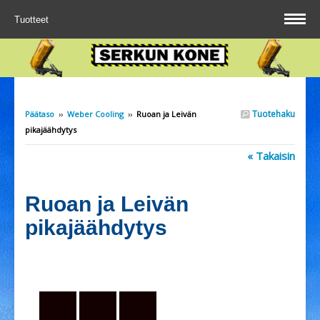
Tuotteet
Tuotehaku
Päätaso
››
Weber Cooling
››
Ruoan ja Leivän
pikajäähdytys
« Takaisin
Ruoan ja Leivän
pikajäähdytys