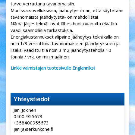
tarve verrattuna tavanomaisiin.
Monissa sovelluksissa, jäähdytys ilman, että käytetään
tavanomaista ​​jäähdytystä- on mahdollista!
Nämä järjestelmät ovat lähes huoltovapaita eivätkä
vaadi säännöllisiä tarkastuksia.
Energiakustannukset alipaine jäähdytys tekniikalla on
noin 1/3 verrattuna tavanomaiseen jäähdytykseen ja
lisäksi vaadittu tila noin 3 m2 jäähdytysteholla 10
tonnia / vrk, on minimaalinen.
Linkki valmistajan tuotesivulle Englanniksi
Yhteystiedot
Jani Jokinen
0400-955673
+358400955673
jani(a)serkunkone.fi