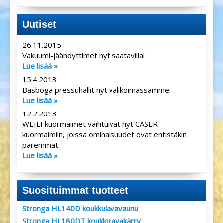
Uutiset
26.11.2015
Vakuumi-jäähdyttimet nyt saatavilla!
Lue lisää »
15.4.2013
Basboga pressuhallit nyt valikoimassamme.
Lue lisää »
12.2.2013
WEILI kuormaimet vaihtuivat nyt CASER
kuormaimiin, joissa ominaisuudet ovat entistäkin
paremmat.
Lue lisää »
Suosituimmat tuotteet
Stronga HL140D koukkulavavaunu
Stronga HL180DT koukkulavakärry