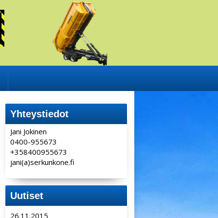
Yhteystiedot
Jani Jokinen
0400-955673
+358400955673
jani(a)serkunkone.fi
Uutiset
26.11.2015