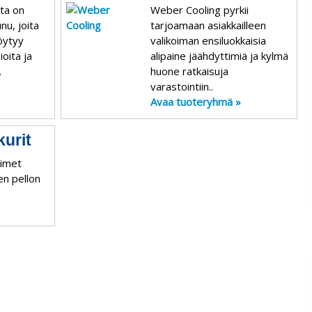
nta on
Weber Cooling pyrkii
u, joita
tarjoamaan asiakkailleen
öytyy
valikoiman ensiluokkaisia
ioita ja
alipaine jäähdyttimiä ja kylmä
.
huone ratkaisuja
varastointiin..
Avaa tuoteryhmä »
urit
aimet
een pellon