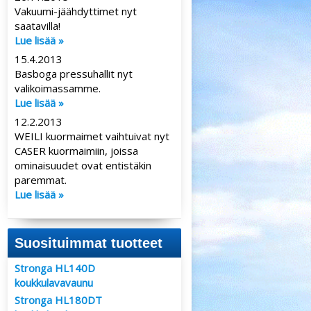
Vakuumi-jäähdyttimet nyt
saatavilla!
Lue lisää »
15.4.2013
Basboga pressuhallit nyt
valikoimassamme.
Lue lisää »
12.2.2013
WEILI kuormaimet vaihtuivat nyt
CASER kuormaimiin, joissa
ominaisuudet ovat entistäkin
paremmat.
Lue lisää »
Suosituimmat tuotteet
Stronga HL140D
koukkulavavaunu
Stronga HL180DT