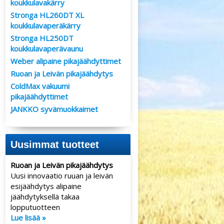
koukkulavakärry
Stronga HL260DT XL
koukkulavaperäkärry
Stronga HL250DT
koukkulavaperävaunu
Weber alipaine pikajäähdyttimet
Ruoan ja Leivän pikajäähdytys
ColdMax vakuumi
pikajäähdyttimet
JANKKO syvämuokkaimet
Uusimmat tuotteet
Ruoan ja Leivän pikajäähdytys
Uusi innovaatio ruuan ja leivän
esijäähdytys alipaine
jäähdytyksellä takaa
lopputuotteen
Lue lisää »