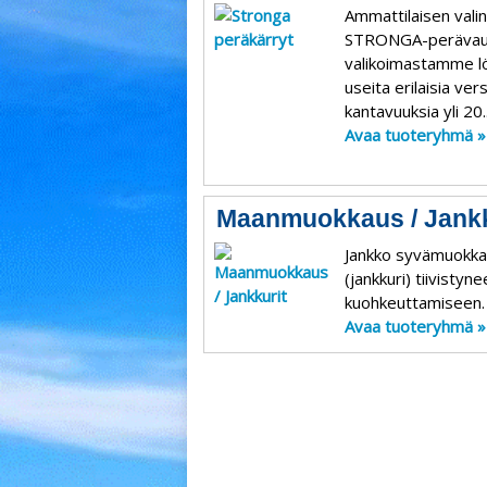
Ammattilaisen vali
STRONGA-perävaun
valikoimastamme l
useita erilaisia vers
kantavuuksia yli 20.
Avaa tuoteryhmä »
Maanmuokkaus / Jankk
Jankko syvämuokk
(jankkuri) tiivistyn
kuohkeuttamiseen.
Avaa tuoteryhmä »